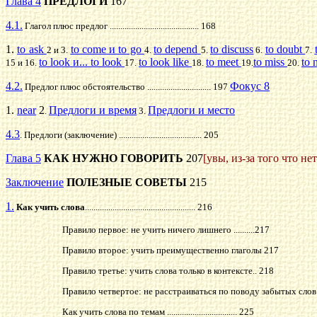
Глава 4
ПРЕДЛОГИ
167
4.1.
Глагол плюс предлог .......................................... 168
1.
to ask
to come и to go
to depend
to discuss
to doubt
2 и 3.
4.
5.
6.
7.
to look и... to look
to look like
to meet
to miss
to 
15 и 16.
17.
18.
19.
20.
4.2.
Фокус 8
Предлог плюс обстоятельство ..........
.................... 197
1.
near
2
Предлоги и время
Предлоги и место
.
3.
4.3
. Предлоги (заключение) ....................................... 205
Глава 5
КАК НУЖНО ГОВОРИТЬ
207
[увы, из-за того что н
Заключение
ПОЛЕЗНЫЕ СОВЕТЫ
215
1.
Как учить слова
.................................................... 216
Правило первое: не учить ничего лишнего ..........217
Правило второе: учить преимущественно глаголы 217
Правило третье: учить слова только в контексте.. 218
Правило четвертое: не расстраиваться по поводу забытых слов.............
Как учить слова по темам ................................. 225