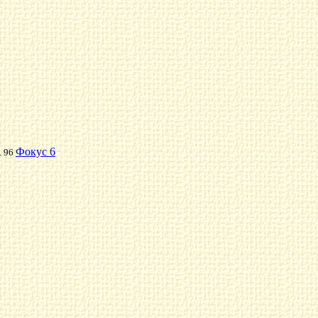
Фокус 6
.. 96