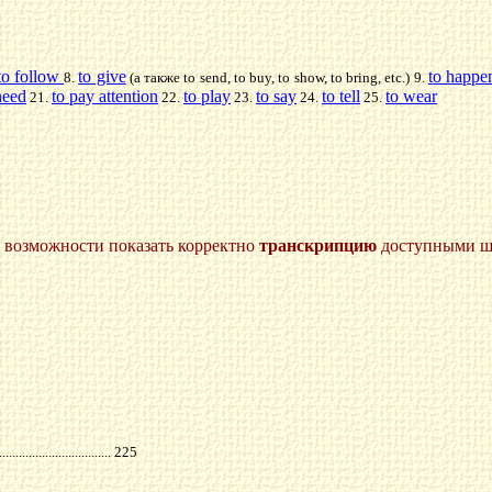
to follow
to give
to happe
8.
(а также to send, to buy, to show, to bring, etc
.) 9.
need
to pay attention
to play
to say
to tell
to wear
21.
22.
23.
24.
25.
ет возможности показать корректно
транскрипцию
доступными шр
..................... 225