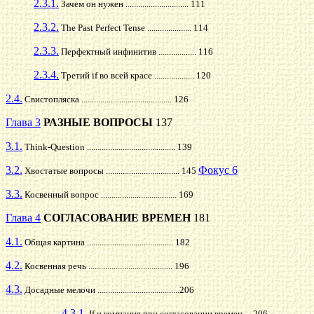
2.3.1.
Зачем он нужен .............................. 111
2.3.2.
The Past Perfect Tense ..................... 114
2.3.3.
Перфектный инфинитив .................. 116
2.3.4.
Третий if во всей красе ................... 120
2.4.
Свистопляска ........................................... 126
Глава 3
РАЗНЫЕ ВОПРОСЫ
137
3.1.
Think-Question .......................................... 139
3.2.
Фокус 6
Хвостатые вопросы ................................... 145
3.3.
Косвенный вопрос .................................... 169
Глава 4
СОГЛАСОВАНИЕ ВРЕМЕН
181
4.1.
Общая картина ......................................... 182
4.2.
Косвенная речь ........................................ 196
4.3.
Досадные мелочи .......................................206
4.3.1.
If и компания при согласовании времен ....206