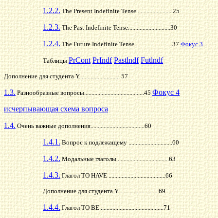
1.2.2.
The Present Indefinite Tense ........................25
1.2.3.
The Past Indefinite Tense.............................30
1.2.4.
The Future Indefinite Tense .........................37
Фокус 3
PrCont
PrIndf
Pastlndf
Futlndf
Таблицы
Дополнение для студента Y............................ 57
1.3.
Фокус 4
Разнообразные вопросы................
.........................45
исчерпывающая схема вопроса
1.4.
Очень важные дополнения..
...................................60
1.4.1.
Вопрос к подлежащему ..............................60
1.4.2.
Модальные глаголы
...................................63
1.4.3.
Глагол ТО HAVE .......................................66
Дополнение для студента Y............................69
1.4.4.
Глагол ТО BE ...........................................71