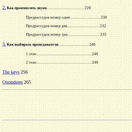
2.
Как произносить звуки
.......................................... 229
Предрассудок номер один.................................. 230
Предрассудок номер два.................................... 232
Предрассудок номер три.................................... 235
3.
Как выбирать преподавателя
.................................. 246
1 этап.............................................................. 246
2 этап.............................................................. 249
The keys
256
Quotations
265