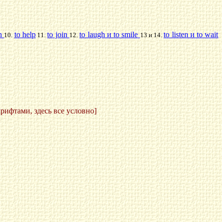
n
to help
to join
to laugh и to smile
to listen и to wait
10.
11.
12.
13 и 14.
ифтами, здесь все условно]