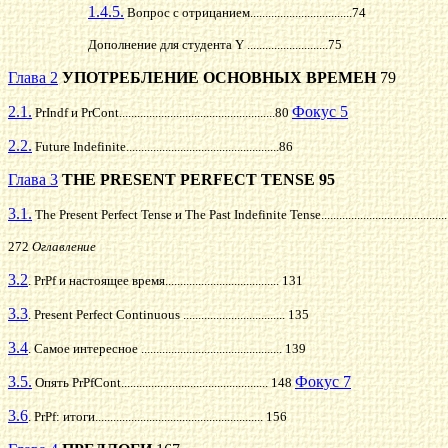
1.4.5.
Вопрос с отрицанием..................................74
Дополнение для студента Y ...........................75
Глава 2
УПОТРЕБЛЕНИЕ ОСНОВНЫХ ВРЕМЕН
79
2.1.
Фокус 5
PrIndf и PrCont....................................................80
2.2.
Future Indefinite...................................................86
Глава 3
THE PRESENT PERFECT TENSE 95
3.1.
The Present Perfect Tense и The Past Indefinite Tense.........................................
272
Оглавление
3.2
. PrPf и настоящее время...................................... 131
3.3
. Present Perfect Continuous .................................. 135
3.4
. Самое интересное ............................................... 139
3.5.
Фокус 7
Опять PrPfCont................................................. 148
3.6
. PrPf: итоги........................................................ 156