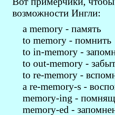
Вот примерчики, чтоб
возможности Ингли:
a memory - память
to memory - помнить
to in-memory - запом
to out-memory - забы
to re-memory - вспом
a re-memory-s - восп
memory-ing - помня
memory-ed - запомн