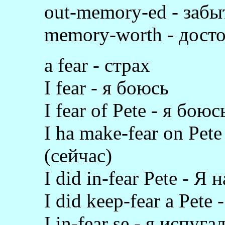
out-memory-ed - заб
memory-worth - дост
a fear - страх
I fear - я боюсь
I fear of Pete - я бою
I ha make-fear on Pet
(сейчас)
I did in-fear Pete - 
I did keep-fear a Pete
I in-fear se - я испуга