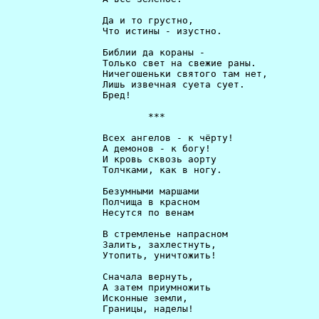
                 Да и то грустно,                     
                 Что истины - изустно.                
                 Библии да кораны -                   
                 Только свет на свежие раны.          
                 Ничегошеньки святого там нет,        
                 Лишь извечная суета сует.            
                 Бред!                                
                         ***                          
                 Всех ангелов - к чёрту!              
                 А демонов - к богу!                  
                 И кровь сквозь аорту                 
                 Толчками, как в ногу.                
                 Безумными маршами                    
                 Полчища в красном                    
                 Несутся по венам                     
                 В стремленье напрaсном               
                 Залить, захлестнуть,                 
                 Утопить, уничтожить!                 
                 Сначала вернуть,                     
                 А затем приумножить                  
                 Исконные земли,                      
                 Границы, наделы!                     