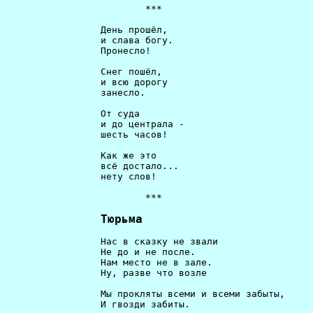
                         ***                          
                 День прошёл,                         
                 и слава богу.                        
                 Пронесло!                            
                 Снег пошёл,                          
                 и всю дорогу                         
                 занесло.                             
                 От суда                              
                 и до централа -                      
                 шесть часов!                         
                 Как же это                           
                 всё достало...                       
                 нету слов!                           
                         ***                          
Тюрьма
                 Нас в сказку не звали                
                 Не до и не после.                    
                 Нам место не в зале.                 
                 Ну, разве что возле                  
                 Мы прокляты всеми и всеми забыты,    
                 И гвозди забиты.                     