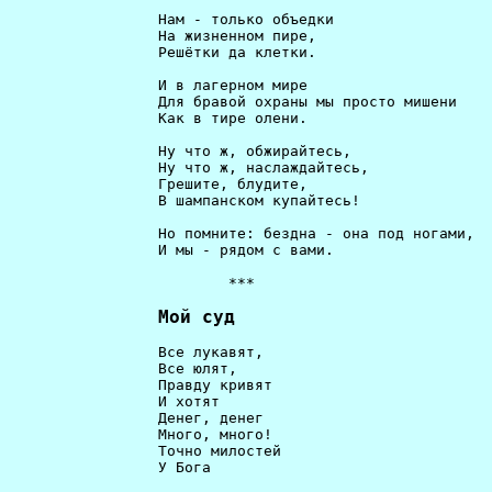
                 Нам - только объедки                 
                 На жизненном пире,                   
                 Решётки да клетки.                   
                 И в лагерном мире                    
                 Для бравой охраны мы просто мишени   
                 Как в тире олени.                    
                 Ну что ж, обжирайтесь,               
                 Ну что ж, наслаждайтесь,             
                 Грешите, блудите,                    
                 В шампанском купайтесь!              
                 Но помните: бездна - она под ногами, 
                 И мы - рядом с вами.                 
                         ***                          
Мой суд 
                 Все лукавят,                         
                 Все юлят,                            
                 Правду кривят                        
                 И хотят                              
                 Денег, денег                         
                 Много, много!                        
                 Точно милостей                       
                 У Бога                               