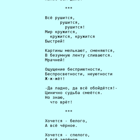
                         ***                          
                 Всё рушится,                         
                       рушится,                       
                         рушится!                     
                 Мир кружится,                        
                   кружится, кружится                 
                 Быстрей!                             
                 Картины мелькают, сменяются,         
                 В безумную ленту сливаются.          
                 Мрачней!                             
                 Ощущение бесприютности,              
                 Беспросветности, неуютности          
                 Ж-ж-жёт!                             
                 -Да ладно, да всё обойдётся!-        
                 Цинично судьба смеётся.              
                 Но знаю,                             
                   что врёт!                          
                         ***                          
                 Хочется - белого,                    
                 А всё чёрное.                        
                 Хочется - спелого,                   
                 А всё зелёное.                       