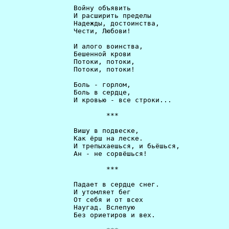
                 Войну объявить                       
                 И расширить пределы                  
                 Надежды, достоинства,                
                 Чести, Любови!                       
                 И алого воинства,                    
                 Бешенной крови                       
                 Потоки, потоки,                      
                 Потоки, потоки!                      
                 Боль - горлом,                       
                 Боль в сердце,                       
                 И кровью - все строки...             
                         ***                          
                 Вишу в подвеске,                     
                 Как ёрш на леске.                    
                 И трепыхаешься, и бьёшься,           
                 Ан - не сорвёшься!                   
                         ***                          
                 Падает в сердце снег.                
                 И утомляет бег                       
                 От себя и от всех                    
                 Наугад. Вслепую                      
                 Без ориетиров и вех.                 