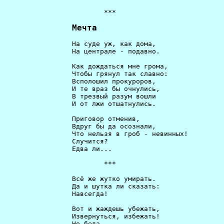
                         ***                          
Мечта 
                 На суде уж, как дома,                
                 На централе - подавно.               
                 Как дождаться мне грома,             
                 Чтобы грянул так славно:             
                 Всполошил прокуроров,                
                 И те враз бы очнулись,               
                 В трезвый разум вошли                
                 И от лжи отшатнулись.                
                 Приговор отменив,                    
                 Вдруг бы да осознали,                
                 Что нельзя в гроб - невинных!        
                 Случится?                            
                 Едва ли...                           
                         ***                          
                 Всё же жутко умирать.                
                 Да и шутка ли сказать:               
                 Навсегда!                            
                 Вот и жаждешь убежать,               
                 Извернуться, избежать!               
                 Но беда                              