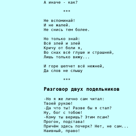
                 А иначе - как?                       
                         ***                          
                 Не вспоминай!                        
                 И не жалей.                          
                 Не снись тем более.                  
                 Но только знай:                      
                 Всё злей и злей                      
                 Кричу от боли я,                     
                 Во снах всё глуше и страшней,        
                 Лишь только вижу...                   
                 И горе шепчет всё нежней,            
                 Да слов не слышу                     
                         ***                          
Разговор двух подельников
                 -Но я же лично сам читал:            
                 Твоей рукою!                         
                 -Да что ты! Разве бы я стал?         
                 Ну, бог с тобою!                     
                 -Кому ты веришь? Этим псам?          
                 Прогон, подстава!                    
                 Причём здесь почерк? Нет, не сам...  
                 Наивный, право!                      