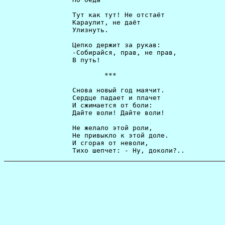
                 Тут как тут! Не отстаёт              
                 Караулит, не даёт                    
                 Улизнуть.                            
                 Цепко держит за рукав:               
                 -Собирайся, прав, не прав,           
                 В путь!                              
                         ***                          
                 Снова новый год маячит.              
                 Сердце падает и плачет               
                 И сжимается от боли:                 
                 Дайте воли! Дайте воли!              
                 Не желало этой роли,                 
                 Не привыкло к этой доле.             
                 И сгорая от неволи,                  
                 Тихо шепчет: - Ну, доколи?..