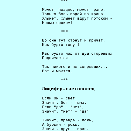
                         ***                          
                 Может, поздно, может, рано,          
                 Только боль водой из крана           
                 Хлынет, xлынет вдруг потоком -       
                 Новым сроком!                        
                         ***                          
                 Во сне тут стонут и кричат,          
                 Как будто тонут!                     
                 Как будто чад от душ сгоревших       
                 Поднимается!                         
                 Так никого и не согревших...         
                 Вот и маются.                        
                         ***                          
Люцифер-светоносец
                 Если Он - свет,                      
                 Значит, Бог - тьма.                  
                 Если "да" - "нет",                   
                 Значит, "нет" - "да".                
                 Значит, правда - ложь,               
                 А бурьян - рожь.                     
                 Значит, друг - враг.                 