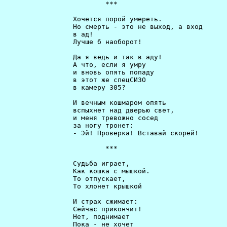
                         ***                          
                 Хочется порой умереть.               
                 Но смерть - это не выход, а вход     
                 в ад!                                
                 Лучше б наоборот!                    
                 Да я ведь и так в аду!               
                 А что, если я умру                   
                 и вновь опять попаду                 
                 в этот же спецСИЗО                   
                 в камеру 305?                        
                 И вечным кошмаром опять              
                 вспыхнет над дверью свет,            
                 и меня тревожно сосед                
                 за ногу тронет:                      
                 - Эй! Проверка! Вставай скорей!      
                         ***                          
                 Судьба играет,                       
                 Как кошка с мышкой.                  
                 То отпускает,                        
                 То хлонет крышкой                    
                 И страх сжимает:                     
                 Сейчас прикончит!                    
                 Нет, поднимает                       
                 Пока - не хочет                      