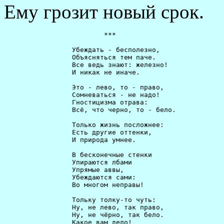
Ему грозит новый срок.
                         ***                          
                 Убеждать - бесполезно,               
                 Объясняться тем паче.                
                 Все ведь знают: железно!             
                 И никак не иначе.                    
                 Это - лево, то - право,              
                 Сомневаться - не надо!               
                 Гностицизма отрава:                  
                 Всё, что черно, то - бело.           
                 Только жизнь посложнее:              
                 Есть другие оттенки,                 
                 И природа умнее.                     
                 В бесконечные стенки                 
                 Упираются лбами                      
                 Упрямые аввы,                        
                 Убеждаются сами:                     
                 Во многом неправы!                   
                 Тольку толку-то чуть:                
                 Ну, не лево, так право,              
                 Ну, не чёрно, так бело.              
                 Какое вам дело!                      