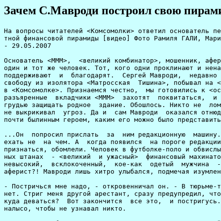
Зачем С.Мавроди построил свою пирам
На вопросы читателей <Комсомолки> ответил основатель печально извес-
тной финансовой пирамиды [видео] Фото Рамиля ГАЛИ, Марины ВОЛОСЕВИЧ.
- 29.05.2007

Основатель <МММ>,  <великий комбинатор>, мошенник, аферист.  Все это
один и тот же человек. Тот, кого одни проклинают и ненавидят, другие
поддерживают  и  благодарят.  Сергей Мавроди,  недавно  вышедший  на
свободу из изолятора <Матросская  Тишина>, побывал на <Прямой линии>
в <Комсомолке>. Признаемся честно,  мы готовились к <осаде>. Думали,
разъяренные  вкладчики <МММ>  захотят  поквитаться,  и нам  придется
грудью защищать родное  здание. Обошлось. Никто не  ломился в двери,
не выкрикивал  угроз. Да и  сам Мавроди  оказался отнюдь не  тем уже
почти былинным героем, каким его можно было представить.

...Он  попросил прислать  за  ним редакционную  машину. Сказал,  что
ехать не  на чем. А  когда появился  на пороге редакции,  мы, честно
признаться, обомлели. Человек в футболке-поло и обвислых тренировоч-
ных штанах  - <великий  и ужасный>  финансовый махинатор?!  Вот этот
невысокий,  всклокоченный,  кое-как  одетый  мужчина  -  легендарный
аферист?! Мавроди лишь хитро улыбался, подмечая изумленные взгляды.

- Постричься мне надо, - откровенничал он. - В тюрьме-то парикмахера
нет. Стриг меня другой арестант, сразу предупредил, что не умеет. Но
куда деваться?  Вот закончится  все это,  и постригусь.  Может, даже
налысо, чтобы не узнавал никто.

...Вопросов  было много.  Разных.  Полтора  часа Сергей  Пантелеевич
рассказывал нашим читателям о своем пребывании за решеткой, о судьбе
их вкладов в <МММ> и своих планах на будущее.

- День  добрый. Меня  зовут Егор Семенович,  я из  Люберец. Скажите,
Сергей,  по решению  суда  вы должны  выплатить  вкладчикам 20  млн.
рублей. Платить будете из своего кармана или это сделает государство
из уже изъятых у вас средств?

- Выплаты  будут производиться  из тех средств,  которые арестованы.
Сейчас государство должно реализовать арестованное имущество <МММ> и
привлечь  средства, которые  находятся в  финансовой части  МВД. Это
где-то 700  тысяч долларов, их хватит,  чтобы расплатиться. Поэтому,
чтобы вернуть эти 20 миллионов, мне не придется искать деньги.

-  Но  многим вкладчикам,  которые  проходили  по делу,  отказали  в
выплатах, и они собираются подавать новые иски.

- На самом деле приговор суда еще не вступил в силу, так как его еще
не рассматривали в кассационной инстанции. Жалобы проходящих по делу
вкладчиков поступают  до сих пор.  Дело в том, что  многие вкладчики
выбыли  из дела  абсолютно  по вине  следствия.  700 человек  просто
забыли по халатности перенести из  первого обвинения во второе, хотя
они были  признаны потерпевшими.  А суммы выплат  в первом  и втором
обвинениях совпадают до копейки, хотя число потерпевших уменьшилось.
Вот так велось следствие. В  июле - августе кассация должна рассмот-
^^^^^^^^^^^^^^^^^^^^^^^^^^^^^^^^^^^^^^^^^^^^^^^^^^^^^^^^^^^^^^^^^^^
реть жалобы и вынести решение. Возможно, приговор Чертановского суда
^^^^^^^^^^^^^^^^^^^^^^^^^^^^^^^^^^^^^^^^^^^^^^^^^^^^^^^^^^^^^^^^^^^^
отменят  и назначат  новый  суд.  Так что  меня  вполне могут  снова
^^^^^^^^^^^^^^^^^^^^^^^^^^^^^^^^^^^^^^^^^^^^^^^^^^^^^^^^^^^^^^^^^^^^
посадить.
^^^^^^^^
- Я  очень внимательно слежу  за тем, что происходило  вокруг <МММ>.
Говорят,  в следственные  органы потерпевшие  несли жалобы  мешками.
Вкладчиками <МММ> были миллионы людей, а потерпевшими признали всего
10,5 тысячи.

- Не все  могли представить доказательства. Суд  включил только тех,
^^^^^^^^^^^^^^^^^^^^^^^^^^^^^^^^^^^^^^^^^^^^^^^^^^^^^^^^^^^^^^^^^^^^
кто представил акции и билеты <МММ>.
^^^^^^^^^^^^^^^^^^^^^^^^^^^^^^^^^^^
- Говорят, что некоторые люди  ездили на свалки, где валялись старые
билеты <МММ>,  набирали их мешками,  а потом  шли и писали  письмо в
Следственный комитет. Так ли это?

- Да, так.  После моего ареста осталось  очень много нереализованных
билетов. Их должны  были сжечь на свалке. Но,  поскольку бумаги было
очень много, она просто не сгорела. Билеты со свалки растаскивали по
всей Москве, во дворах ими  играли дети. Возможно, их потом принимал
Следственный комитет. Там ведь понятия  не имеют, какой серии билеты
^^^^^^^^^^^^^^^^^^^^^^^^^^^^^^^^^^^^^^^^^^^^^^^^^^^^^^^^^^^^^^^^^^^^
были в  продаже, а  какой нет.  Это знаю  только я,  но мне  не дали
^^^^^^^^^^^^^^^^^^^^^^^^^^^^^^^^^^^^^^^^^^^^^^^^^^^^^^^^^^^^^^^^^^^^
возможности внести коррективы в дело.
^^^^^^^^^^^^^^^^^^^^^^^^^^^^^^^^^^^^^
- Выходит, что вкладчики, которые  не проходили по делу, о компенса-
циях могут забыть?

-  Меня не  интересует  судебное дело.  Я  собираюсь проводить  свои
^^^^^^^^^^^^^^^^^^^^^^^^^^^^^^^^^^^^^^^^^^^^^^^^^^^^^^^^^^^^^^^^^^^^
проверки, у  меня есть списки,  и я  сам выясню, кто  покупал билеты
^^^^^^^^^^^^^^^^^^^^^^^^^^^^^^^^^^^^^^^^^^^^^^^^^^^^^^^^^^^^^^^^^^^^
<МММ>, а кто нет.
^^^^^^^^^^^^^^^^
- Вы что, будете искать потерпевших?
^^^^^^^^^^^^^^^^^^^^^^^^^^^^^^^^^^^^
- Достаточно будет сделать объявление в прессе, и все сами придут.
^^^^^^^^^^^^^^^^^^^^^^^^^^^^^^^^^^^^^^^^^^^^^^^^^^^^^^^^^^^^^^^^^^
- Да, деньги  брать легко, отдавать тяжелее... Я  понимаю, Тем более
пенсионерам.

{В тюрьме  Мавроди написал книжку  об <МММ> и даже  научился сочинять
стихи.}

- Не  в этом дело.  Просто как  можно чем-то заниматься,  находясь в
неопределенном  положении? Но  я  вам  честно заявляю  -  я не  буду
^^^^^^^^^^^^^^^^^^^^^^^^^^^^^^^^^^^^^^^^^^^^^^^^^^^^^^^^^^^^^^^^^^^^
скрываться.
^^^^^^^^^^
- Меня Марина  зовут. Скажите, а где все-таки ваши  деньги? Я помню,
^^^^^^^^^^^^^^^^^^^^^^^^^^^^^^^^^^^^^^^^^^^^^^^^^^^^^^^^^^^^^^^^^^^^
их аж на 17 грузовиках увозили...
^^^^^^^^^^^^^^^^^^^^^^^^^^^^^^^^
- Откуда  я знаю. Скорее всего,  они разошлись между теми,  кто в то
^^^^^^^^^^^^^^^^^^^^^^^^^^^^^^^^^^^^^^^^^^^^^^^^^^^^^^^^^^^^^^^^^^^^
время имел доступ к власти.
^^^^^^^^^^^^^^^^^^^^^^^^^^
- Это  Анна Петровна вас  беспокоит. У нас есть  акции <МММ-Инвест>.
Как с ними будут решать? Мы однажды по ним даже дивиденды получили.

-  <МММ-Инвест> сейчас  переименован в  <Русинвест>. Он  до сих  пор
работает, выплачивает.

- Выплат больше не было, пока вас не было.

- Я вам  советую связаться с руководством <Русинвест>  и выяснить, в
чем дело. Это сейчас независимая от меня организация.

- А по обычным акциям?
^^^^^^^^^^^^^^^^^^^^^^
- Я  уже говорил, пока  все непонятно. Может,  я еще опять  в тюрьму
^^^^^^^^^^^^^^^^^^^^^^^^^^^^^^^^^^^^^^^^^^^^^^^^^^^^^^^^^^^^^^^^^^^^
попаду.
^^^^^^
- Не надо.

- Сам не хочу.

- Вас  беспокоит Александр. А  знакомы вам люди, которые  больше вас
народу обманули? Говорят, вы несколько тысяч человек кинули...

- Людей, которые больше, чем я,  обманули, очень много. Потому что я
^^^^^^^^^^^^^^^^^^^^^^^^^^^^^^^^^^^^^^^^^^^^^^^^^^^^^^^^^^^^^^^^^^^^
вообще никого не обманывал. По крайней мере я так считаю.
^^^^^^^^^^^^^^^^^^^^^^^^^^^^^^^^^^^^^^^^^^^^^^^^^^^^^^^^
- Вы считаете, что вас незаконно обвинили?
^^^^^^^^^^^^^^^^^^^^^^^^^^^^^^^^^^^^^^^^^^
- Да. Что такое мошенничество? Это  если человек что-то обещает и не
^^^^^^^^^^^^^^^^^^^^^^^^^^^^^^^^^^^^^^^^^^^^^^^^^^^^^^^^^^^^^^^^^^^^
выполняет. Я никогда  ничего не обещал. Я не говорил,  что все время
^^^^^^^^^^^^^^^^^^^^^^^^^^^^^^^^^^^^^^^^^^^^^^^^^^^^^^^^^^^^^^^^^^^^
буду  выкупать акции,  что цены  будут  расти. Обещаний  не было.  Я
^^^^^^^^^^^^^^^^^^^^^^^^^^^^^^^^^^^^^^^^^^^^^^^^^^^^^^^^^^^^^^^^^^^^
сейчас говорю  формальную сторону  вопроса. Моральная сторона  - это
^^^^^^^^^^^^^^^^^^^^^^^^^^^^^^^^^^^^^^^^^^^^^^^^^^^^^^^^^^^^^^^^^^^^
особый разговор.  А формально, с  точки зрения закона,  дело обстоит
^^^^^^^^^^^^^^^^^^^^^^^^^^^^^^^^^^^^^^^^^^^^^^^^^^^^^^^^^^^^^^^^^^^^
так. Я  не нарушал никакой  закон. Вы поймите: совершенно  не важно,
^^^^^^^^^^^^^^^^^^^^^^^^^^^^^^^^^^^^^^^^^^^^^^^^^^^^^^^^^^^^^^^^^^^^
чем торговать: бокалами или чеками. Я разработал принципиально новую
^^^^^^^^^^^^^^^^^^^^^^^^^^^^^^^^^^^^^^^^^^^^^^^^^^^^^^^^^^^^^^^^^^^^
схему  торговли. Это  просто  перераспределение средств.  Коммунисты
^^^^^^^^^^^^^^^^^^^^^^^^^^^^^^^^^^^^^^^^^^^^^^^^^^^^^^^^^^^^^^^^^^^^
говорили:  у  всех  отнять  и разделить.  Н