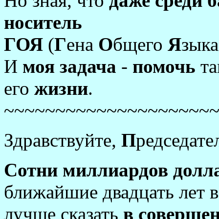
Но зная, что
даже среди 
носитель
ГОЯ
(
Г
ена
О
бщего
Я
зыка
И
моя задача
-
помочь
та
его
жизни
.
~~~~~~~~~~~~~~~~~~~~
Здравствуйте,
П
редседате
Сотни миллиардов долл
ближайшие двадцать лет 
лучше сказать
в соверше